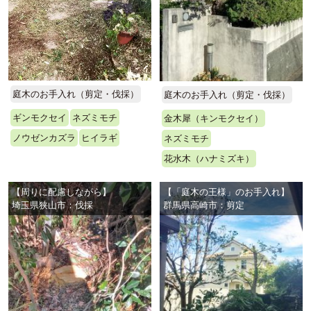
庭木のお手入れ（剪定・伐採）
庭木のお手入れ（剪定・伐採）
ギンモクセイ
ネズミモチ
金木犀（キンモクセイ）
ノウゼンカズラ
ヒイラギ
ネズミモチ
花水木（ハナミズキ）
【周りに配慮しながら】
【「庭木の王様」のお手入れ】
埼玉県狭山市：伐採
群馬県高崎市：剪定