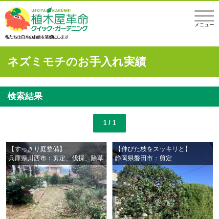
メニュー
ネズミモチのお手入れ実績
検索結果
1 / 1
【すっきり庭整備】
【伸びた枝をスッキリと】
兵庫県川西市：剪定、伐採、除草
静岡県磐田市：剪定