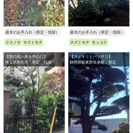
庭木のお手入れ（剪定・伐採）
庭木のお手入れ（剪定・伐採）
クスノキ
ネズミモチ
ネズミモチ
モッコク
【背の高い木を中心に】
【スッキリとバッサリ】
埼玉県和光市：剪定、伐採
静岡県駿東郡長泉町：剪定