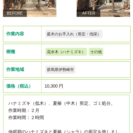
BEFORE
AFTER
作業内容
庭木のお手入れ（剪定・伐採）
樹種
花水木（ハナミズキ）
その他
作業地域
群馬県伊勢崎市
価格（税込）
10,300 円
ハナミズキ（低木）、夏椿（中木）剪定、ゴミ処分。
作業時期：２月
作業時間：２時間
休眠期のハナミズキと夏椿（シャラ）の剪定を致しまし