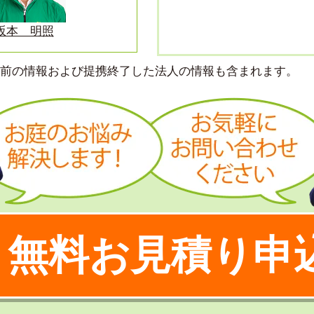
坂本 明照
より前の情報および提携終了した法人の情報も含まれます。
無料お見積り申
！