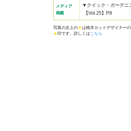
▼クイック・ガーデニ
メディア
掲載
【Vol.25】P8
写真の左上の
★
は植木カットデザイナーの
★
印です。詳しくは
こちら