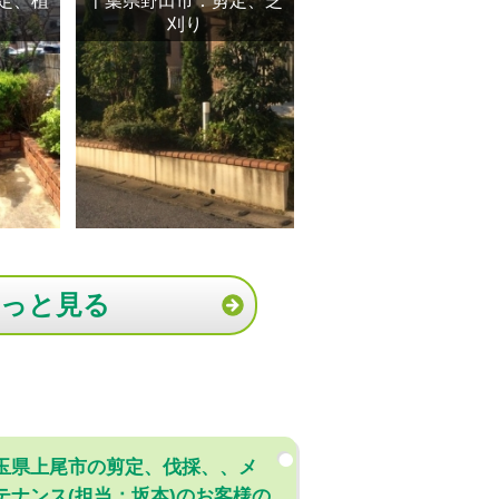
定、植
千葉県野田市：剪定、芝
刈り
もっと見る
玉県上尾市の剪定、伐採、、メ
テナンス(担当：坂本)のお客様の