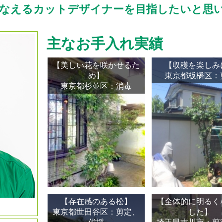
かなえるカットデザイナーを目指したいと思
主なお手入れ実績
【美しい花を咲かせるた
【収穫を楽しみ
め】
東京都板橋区：
東京都杉並区：消毒
【存在感のある松】
【全体的に明るく
東京都世田谷区：剪定、
した】