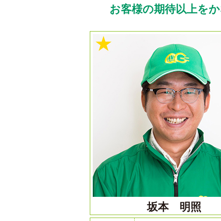
お客様の期待以上を
★
坂本 明照