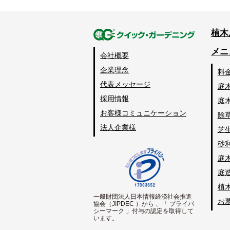
植木
メニ
会社概要
企業理念
料
代表メッセージ
庭
採用情報
庭
お客様コミュニケーション
除
法人企業様
芝
砂
庭
庭
植
一般財団法人日本情報経済社会推進
お
協会（JIPDEC ）から 、「 プライバ
シーマーク 」付与の認定を取得して
います。