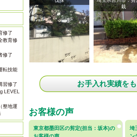
伐採
埼玉県吉川市：剪
栽
育修了
全教育修
者修了
運転技能
お手入れ実績を
講習修了
ing LEVEL
（整地運
お客様の声
満
東京都墨田区の剪定(担当：坂本)の
埼
お客様の声
ン