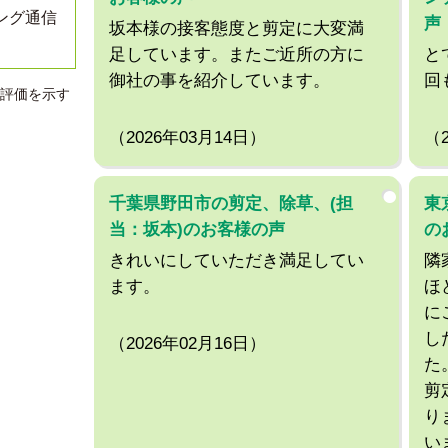
ング通信
声
坂本様の接客態度と剪定に大変満
足しています。またご近所の方に
と
御社の事を紹介しています。
回
評価を示す
（2026年03月14日）
（
千葉県野田市の剪定、除草、(担
東
当：坂本)のお客様の声
の
きれいにしていただき満足してい
隣
ます。
ほ
に
し
（2026年02月16日）
た
剪
り
い