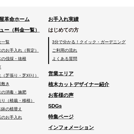
屋革命ホーム
お手入れ実績
ュー（料金一覧）
はじめての方
金一覧
3分で分かる！クイック・ガーデニング
木のお手入れ（剪定）
ご利用の流れ
木の伐採・抜根
よくある質問
草
営業エリア
生（芝張り・芝刈り）
利敷き
植木カットデザイナー紹介
木の消毒・施肥
お客様の声
造り（植栽・移植）
SDGs
木鉢の植替え
特集ページ
墓のお手入れ
インフォメーション