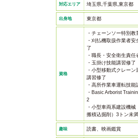
対応エリア
埼玉県,千葉県,東京都
出身地
東京都
・チェーンソー特別教
・刈払機取扱作業者安
了
・職長・安全衛生責任
・玉掛け技能講習修了
・小型移動式クレーン
資格
講習修了
・高所作業車運転技能
・Basic Arborist Train
2
・小型車両系建設機械
搬積込掘削）3トン未
趣味
読書、映画鑑賞