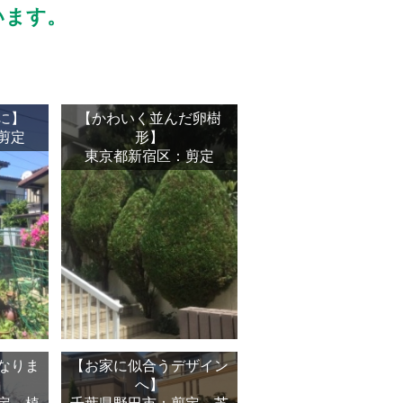
います。
に】
【かわいく並んだ卵樹
剪定
形】
東京都新宿区：剪定
なりま
【お家に似合うデザイン
へ】