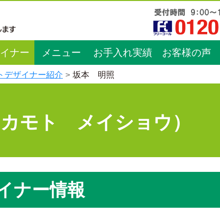
イナー
メニュー
お手入れ実績
お客様の声
トデザイナー紹介
坂本 明照
サカモト メイショウ）
イナー情報