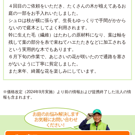
４回目のご依頼をいただき、たくさんの木が植えてあるお
庭の一部をお手入れいたしました。
シュロは枝が横に張らず、生長もゆっくりで手間がかから
ないので庭木としてよく利用されます。
幹に生えた毛（繊維）はたわしの原材料になり、葉は軸を
残して葉の部分を糸で束ねてハエたたきなどに加工される
という実用的な木でもあります。
６月下旬の作業で、あじさいの花が咲いたので通路を塞さ
がないように丁寧に剪定しました。
また来年、綺麗な花を楽しみにしています。
※価格改定（2024年9月実施）より前の情報および提携終了した法人の情
報も含まれます。