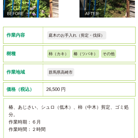
BEFORE
AFTER
作業内容
庭木のお手入れ（剪定・伐採）
樹種
柿（カキ）
椿（ツバキ）
その他
作業地域
群馬県高崎市
価格（税込）
26,500 円
椿、あじさい、シュロ（低木）、柿（中木）剪定、ゴミ処
分。
作業時期：６月
作業時間：２時間