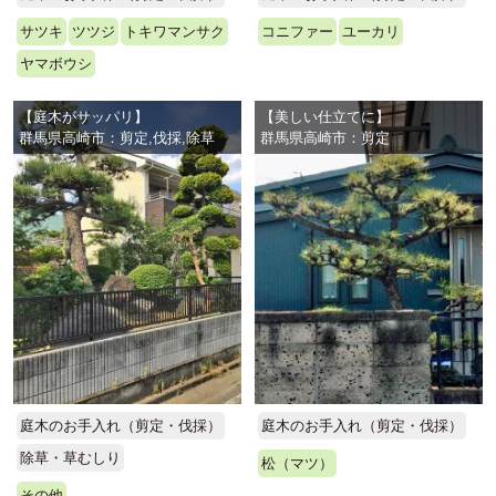
サツキ
ツツジ
トキワマンサク
コニファー
ユーカリ
ヤマボウシ
【庭木がサッパリ】
【美しい仕立てに】
群馬県高崎市：剪定,伐採,除草
群馬県高崎市：剪定
庭木のお手入れ（剪定・伐採）
庭木のお手入れ（剪定・伐採）
除草・草むしり
松（マツ）
その他