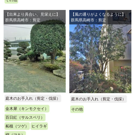
【出来より具合い、見栄えに】
【風の通りがよくなるように】
群馬県高崎市：剪定
群馬県高崎市：剪定
庭木のお手入れ（剪定・伐採）
庭木のお手入れ（剪定・伐採）
金木犀（キンモクセイ）
その他
百日紅（サルスベリ）
柘植（ツゲ）
ヒイラギ
槇（マキ）