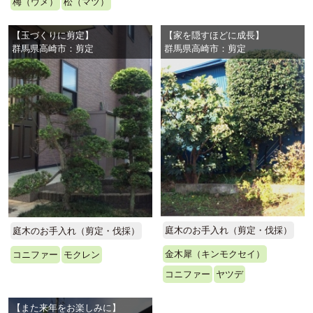
梅（ウメ）
松（マツ）
【玉づくりに剪定】
【家を隠すほどに成長】
群馬県高崎市：剪定
群馬県高崎市：剪定
庭木のお手入れ（剪定・伐採）
庭木のお手入れ（剪定・伐採）
金木犀（キンモクセイ）
コニファー
モクレン
コニファー
ヤツデ
【また来年をお楽しみに】