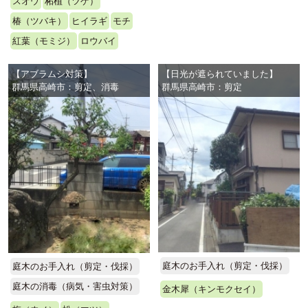
スオウ
柘植（ツゲ）
椿（ツバキ）
ヒイラギ
モチ
紅葉（モミジ）
ロウバイ
【アブラムシ対策】
【日光が遮られていました】
群馬県高崎市：剪定、消毒
群馬県高崎市：剪定
庭木のお手入れ（剪定・伐採）
庭木のお手入れ（剪定・伐採）
庭木の消毒（病気・害虫対策）
金木犀（キンモクセイ）