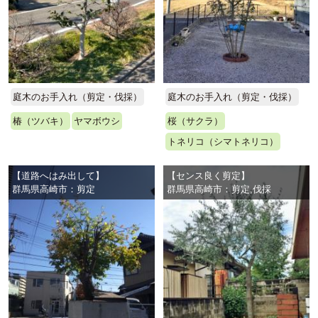
庭木のお手入れ（剪定・伐採）
庭木のお手入れ（剪定・伐採）
椿（ツバキ）
ヤマボウシ
桜（サクラ）
トネリコ（シマトネリコ）
【道路へはみ出して】
【センス良く剪定】
群馬県高崎市：剪定
群馬県高崎市：剪定,伐採