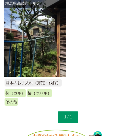
群馬県高崎市：剪定
庭木のお手入れ（剪定・伐採）
柿（カキ）
椿（ツバキ）
その他
1 / 1