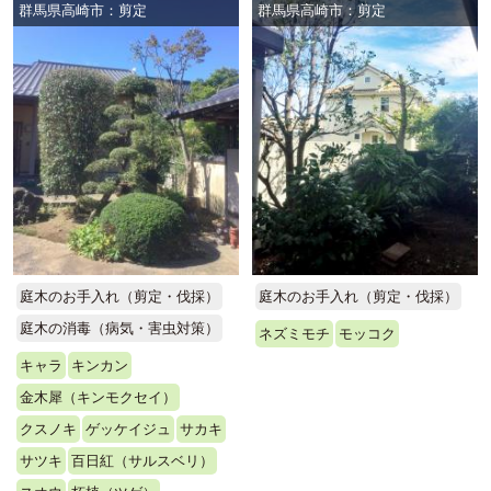
群馬県高崎市：剪定
群馬県高崎市：剪定
庭木のお手入れ（剪定・伐採）
庭木のお手入れ（剪定・伐採）
庭木の消毒（病気・害虫対策）
ネズミモチ
モッコク
キャラ
キンカン
金木犀（キンモクセイ）
クスノキ
ゲッケイジュ
サカキ
サツキ
百日紅（サルスベリ）