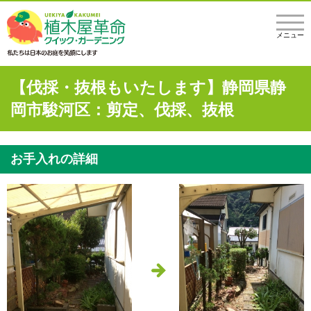
メニュー
【伐採・抜根もいたします】静岡県静
岡市駿河区：剪定、伐採、抜根
お手入れの詳細