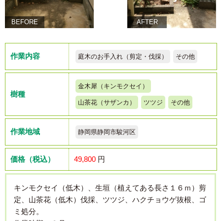
BEFORE
AFTER
作業内容
庭木のお手入れ（剪定・伐採）
その他
金木犀（キンモクセイ）
樹種
山茶花（サザンカ）
ツツジ
その他
作業地域
静岡県静岡市駿河区
価格（税込）
49,800
円
キンモクセイ（低木）、生垣（植えてある長さ１６ｍ）剪
定、山茶花（低木）伐採、ツツジ、ハクチョウゲ抜根、ゴ
ミ処分。