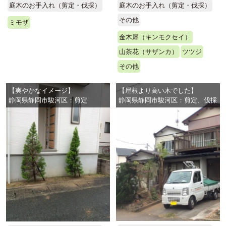
庭木のお手入れ（剪定・伐採）
庭木のお手入れ（剪定・伐採）
その他
ミモザ
金木犀（キンモクセイ）
山茶花（サザンカ）
ツツジ
その他
【爽やかなイメージ】
【屋根より高い木でした】
静岡県静岡市駿河区：剪定
静岡県静岡市駿河区：剪定、伐採