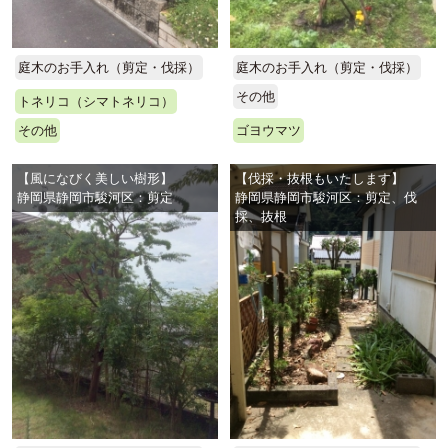
庭木のお手入れ（剪定・伐採）
庭木のお手入れ（剪定・伐採）
その他
トネリコ（シマトネリコ）
その他
ゴヨウマツ
【風になびく美しい樹形】
【伐採・抜根もいたします】
静岡県静岡市駿河区：剪定
静岡県静岡市駿河区：剪定、伐
採、抜根