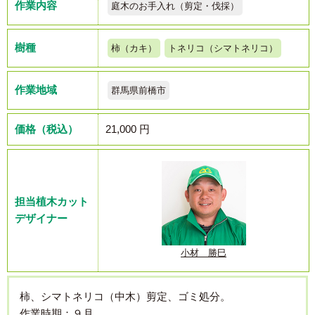
作業内容
庭木のお手入れ（剪定・伐採）
樹種
柿（カキ）
トネリコ（シマトネリコ）
作業地域
群馬県前橋市
価格（税込）
21,000 円
担当植木カット
デザイナー
小材 勝巳
柿、シマトネリコ（中木）剪定、ゴミ処分。
作業時期：９月