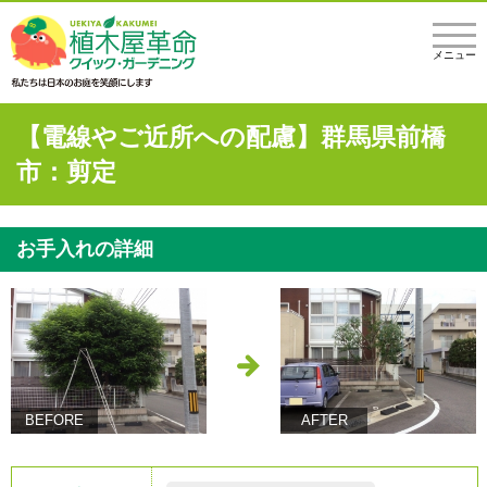
メニュー
【電線やご近所への配慮】群馬県前橋
市：剪定
お手入れの詳細
BEFORE
AFTER