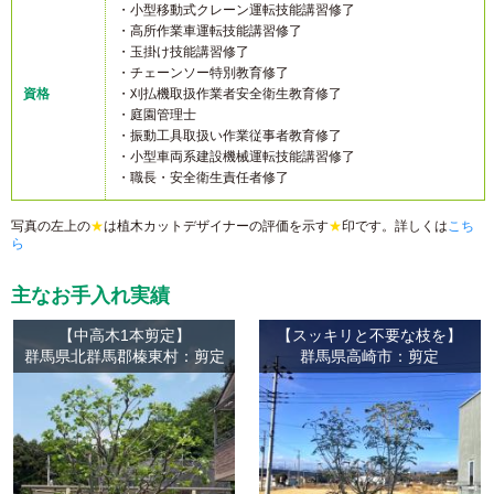
・小型移動式クレーン運転技能講習修了
・高所作業車運転技能講習修了
・玉掛け技能講習修了
・チェーンソー特別教育修了
資格
・刈払機取扱作業者安全衛生教育修了
・庭園管理士
・振動工具取扱い作業従事者教育修了
・小型車両系建設機械運転技能講習修了
・職長・安全衛生責任者修了
写真の左上の
★
は植木カットデザイナーの評価を示す
★
印です。詳しくは
こち
ら
主なお手入れ実績
【中高木1本剪定】
【スッキリと不要な枝を】
群馬県北群馬郡榛東村：剪定
群馬県高崎市：剪定