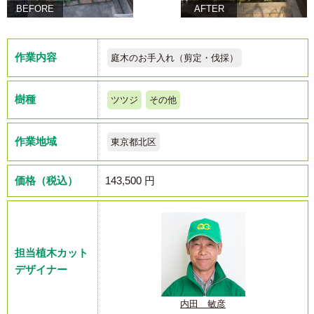
BEFORE
AFTER
作業内容
庭木のお手入れ（剪定・伐採）
樹種
ツツジ
その他
作業地域
東京都北区
価格（税込）
143,500 円
担当植木カット
デザイナー
内田 敏彦