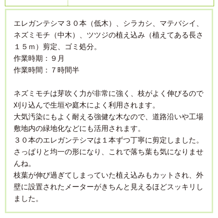
エレガンテシマ３０本（低木）、シラカシ、マテバシイ、
ネズミモチ（中木）、ツツジの植え込み（植えてある長さ
１５ｍ）剪定、ゴミ処分。
作業時期：９月
作業時間：７時間半
ネズミモチは芽吹く力が非常に強く、枝がよく伸びるので
刈り込んで生垣や庭木によく利用されます。
大気汚染にもよく耐える強健な木なので、道路沿いや工場
敷地内の緑地化などにも活用されます。
３０本のエレガンテシマは１本ずつ丁寧に剪定しました。
さっぱりと均一の形になり、これで落ち葉も気になりませ
んね。
枝葉が伸び過ぎてしまっていた植え込みもカットされ、外
壁に設置されたメーターがきちんと見えるほどスッキリし
ました。