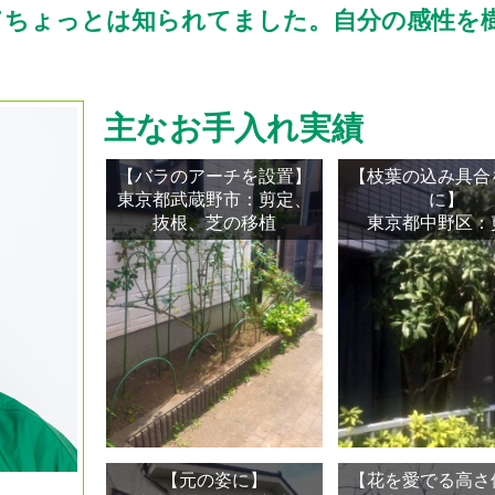
てちょっとは知られてました。自分の感性を
主なお手入れ実績
【バラのアーチを設置】
【枝葉の込み具合
東京都武蔵野市：剪定、
に】
抜根、芝の移植
東京都中野区：
【元の姿に】
【花を愛でる高さ