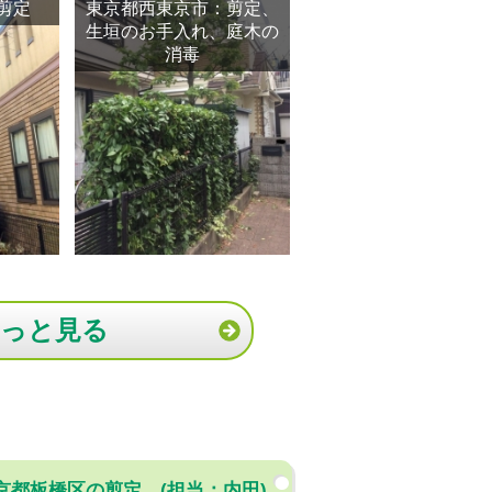
剪定
東京都西東京市：剪定、
生垣のお手入れ、庭木の
消毒
もっと見る
京都板橋区の剪定、(担当：内田)