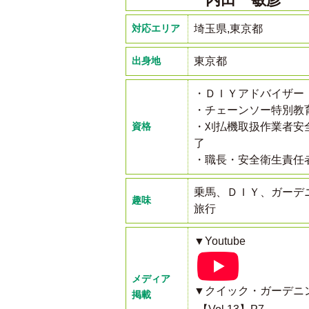
対応エリア
埼玉県,東京都
出身地
東京都
・ＤＩＹアドバイザー
・チェーンソー特別教
資格
・刈払機取扱作業者安
了
・職長・安全衛生責任
乗馬、ＤＩＹ、ガーデ
趣味
旅行
▼Youtube
メディア
▼クイック・ガーデニ
掲載