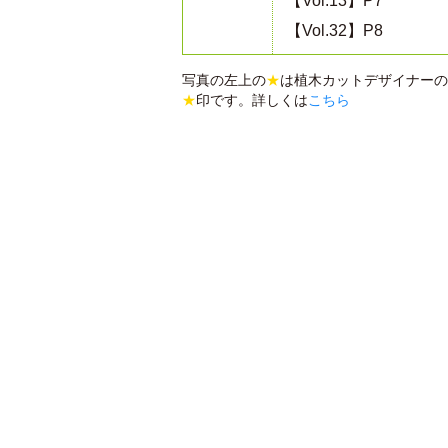
【Vol.13】P7
【Vol.32】P8
写真の左上の
★
は植木カットデザイナーの
★
印です。詳しくは
こちら