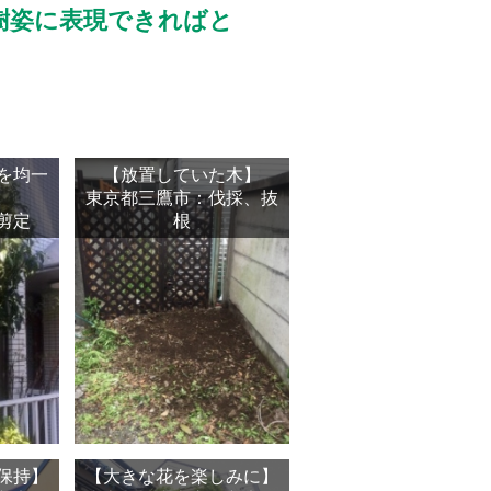
樹姿に表現できればと
を均一
【放置していた木】
東京都三鷹市：伐採、抜
剪定
根
保持】
【大きな花を楽しみに】