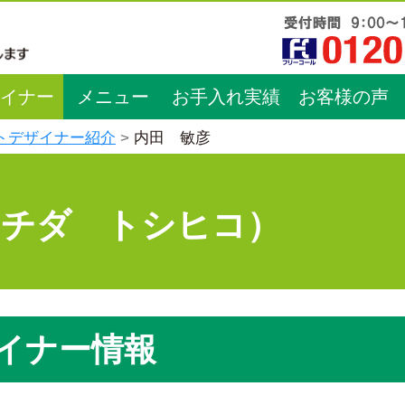
イナー
メニュー
お手入れ実績
お客様の声
トデザイナー紹介
内田 敏彦
ウチダ トシヒコ）
イナー情報