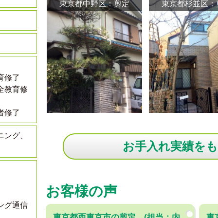
東京都中野区：剪定
東京都杉並区：
育修了
全教育修
者修了
ニング、
お手入れ実績を
お客様の声
ング通信
東京都西東京市の剪定、(担当：内
東