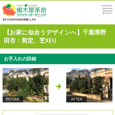
メニュー
【お家に似合うデザインへ】千葉県野
田市：剪定、芝刈り
お手入れの詳細
BEFORE
AFTER