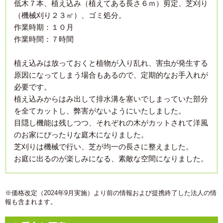
低木７本、植え込み（植えてある長さ６ｍ）剪定、芝刈り
（機械刈り２３㎡）、ゴミ処分。
作業時期：１０月
作業時間：７時間
植え込みは放っておくと植物が入り乱れ、害虫が発生する
原因になってしまう場合もあるので、定期的なお手入れが
必要です。
植え込みからはみ出して排水溝を塞いでしまっていた部分
を全てカットし、弊害がないようにいたしました。
目隠し機能は残しつつ、それぞれの木がカットされて洋風
のお家にぴったりな庭木になりました。
芝刈りは機械で行い、芝が均一の長さに整えました。
お庭に出るのが楽しみになる、素敵な空間になりました。
※価格改定（2024年9月実施）より前の情報および提携終了した法人の情
報も含まれます。