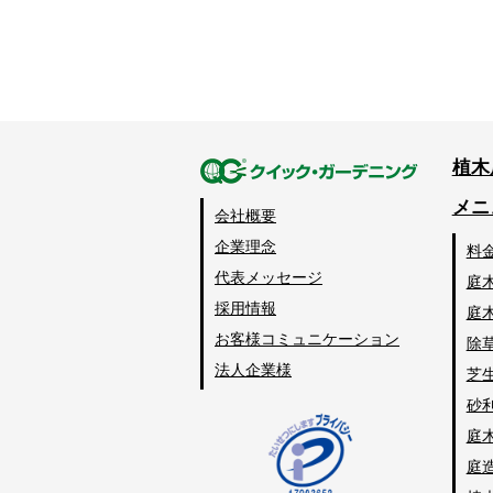
植木
メニ
会社概要
企業理念
料
代表メッセージ
庭
採用情報
庭
お客様コミュニケーション
除
法人企業様
芝
砂
庭
庭