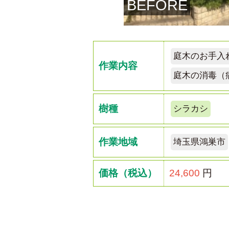
BEFORE
庭木のお手入
作業内容
庭木の消毒（
樹種
シラカシ
作業地域
埼玉県鴻巣市
価格（税込）
24,600
円