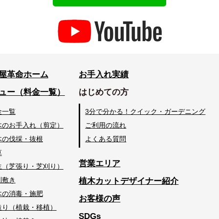
屋革命ホーム
お手入れ実績
ュー（料金一覧）
はじめての方
金一覧
3分で分かる！クイック・ガーデニング
木のお手入れ（剪定）
ご利用の流れ
木の伐採・抜根
よくある質問
草
営業エリア
生（芝張り・芝刈り）
利敷き
植木カットデザイナー紹介
木の消毒・施肥
お客様の声
造り（植栽・移植）
SDGs