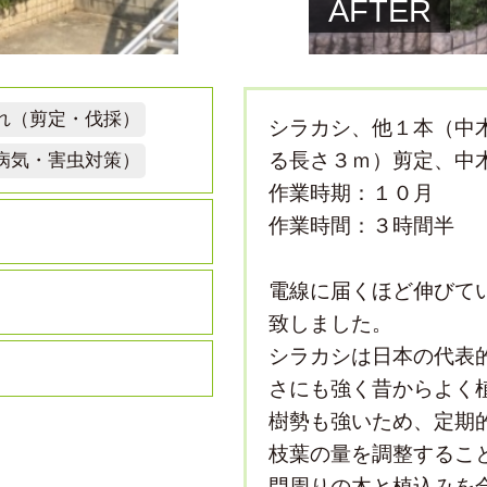
AFTER
れ（剪定・伐採）
シラカシ、他１本（中
る長さ３ｍ）剪定、中
病気・害虫対策）
作業時期：１０月
作業時間：３時間半
電線に届くほど伸びて
致しました。
シラカシは日本の代表
さにも強く昔からよく
樹勢も強いため、定期
枝葉の量を調整するこ
門周りの木と植込みを