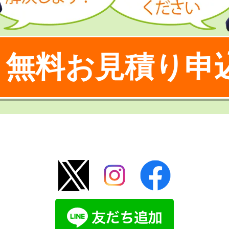
無料お見積り申
！