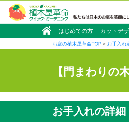
はじめての方
カットデザ
お庭の植木屋革命TOP
お手入れ
【門まわりの
お手入れの詳細