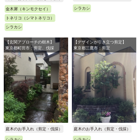
シラカシ
金木犀（キンモクセイ）
トネリコ（シマトネリコ）
シラカシ
【玄関アプローチの樹木】
【デザインが引き立つ剪定】
東京都町田市：剪定、伐採
東京都三鷹市：剪定
庭木のお手入れ（剪定・伐採）
庭木のお手入れ（剪定・伐採）
シラカシ
シラカシ