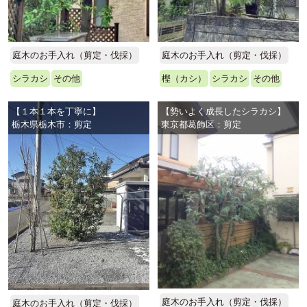
庭木のお手入れ（剪定・伐採）
庭木のお手入れ（剪定・伐採）
シラカシ
その他
樫（カシ）
シラカシ
その他
【１本１本を丁寧に】
【勢いよく成長したシラカシ】
栃木県栃木市：剪定
東京都葛飾区：剪定
庭木のお手入れ（剪定・伐採）
庭木のお手入れ（剪定・伐採）