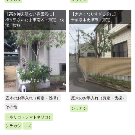
【高さ抑え明るい雰囲気に】
【大きくなりすぎる前に】
埼玉県さいたま市南区：剪定、伐
千葉県木更津市：剪定
採、抜根
庭木のお手入れ（剪定・伐採）
庭木のお手入れ（剪定・伐採）
その他
シラカシ
トネリコ（シマトネリコ）
シラカシ
ユズ