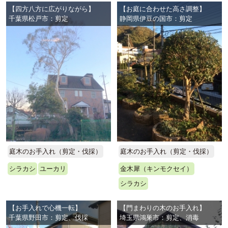
【四方八方に広がりながら】
【お庭に合わせた高さ調整】
千葉県松戸市：剪定
静岡県伊豆の国市：剪定
庭木のお手入れ（剪定・伐採）
庭木のお手入れ（剪定・伐採）
シラカシ
ユーカリ
金木犀（キンモクセイ）
シラカシ
【お手入れで心機一転】
【門まわりの木のお手入れ】
千葉県野田市：剪定、伐採
埼玉県鴻巣市：剪定、消毒