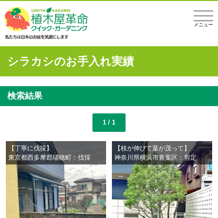
メニュー
シラカシのお手入れ実績
検索結果
1 / 1
【丁寧に伐採】
【枝が伸びて葉が茂って】
東京都西多摩郡瑞穂町：伐採
神奈川県横浜市青葉区：剪定