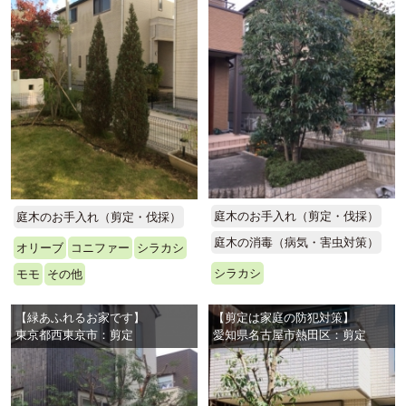
庭木のお手入れ（剪定・伐採）
庭木のお手入れ（剪定・伐採）
庭木の消毒（病気・害虫対策）
オリーブ
コニファー
シラカシ
シラカシ
モモ
その他
【緑あふれるお家です】
【剪定は家庭の防犯対策】
東京都西東京市：剪定
愛知県名古屋市熱田区：剪定