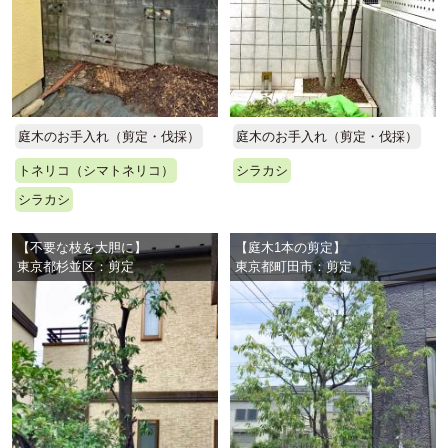
庭木のお手入れ（剪定・伐採）
庭木のお手入れ（剪定・伐採）
トネリコ（シマトネリコ）
シラカシ
シラカシ
【不要な枝を大胆に】
【庭木1本の剪定】
東京都杉並区：剪定
東京都町田市：剪定