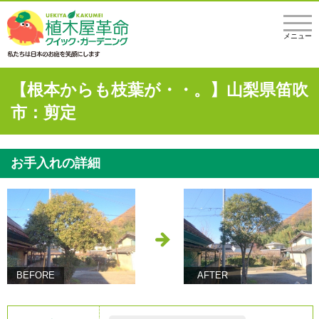
メニュー
【根本からも枝葉が・・。】山梨県笛吹
市：剪定
お手入れの詳細
BEFORE
AFTER