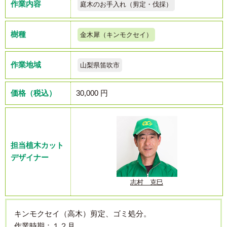
作業内容
庭木のお手入れ（剪定・伐採）
樹種
金木犀（キンモクセイ）
作業地域
山梨県笛吹市
価格（税込）
30,000 円
担当植木カット
デザイナー
志村 克巳
キンモクセイ（高木）剪定、ゴミ処分。
作業時期：１２月