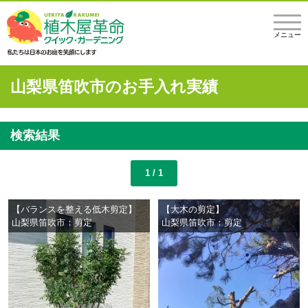
メニュー
山梨県笛吹市のお手入れ実績
検索結果
1 / 1
【バランスを整える低木剪定】
【大木の剪定】
山梨県笛吹市：剪定
山梨県笛吹市：剪定