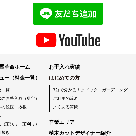
屋革命ホーム
お手入れ実績
ュー（料金一覧）
はじめての方
金一覧
3分で分かる！クイック・ガーデニング
木のお手入れ（剪定）
ご利用の流れ
木の伐採・抜根
よくある質問
草
営業エリア
生（芝張り・芝刈り）
利敷き
植木カットデザイナー紹介