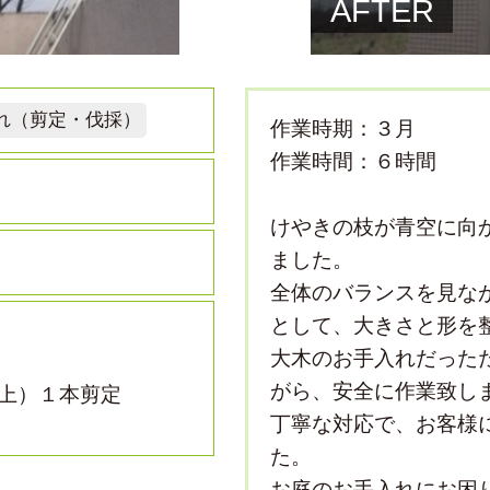
AFTER
れ（剪定・伐採）
作業時期：３月
作業時間：６時間
けやきの枝が青空に向
ました。
全体のバランスを見な
として、大きさと形を
大木のお手入れだった
がら、安全に作業致し
上）１本剪定
丁寧な対応で、お客様
た。
お庭のお手入れにお困