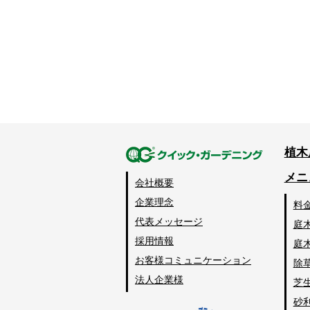
植木
メニ
会社概要
企業理念
料
代表メッセージ
庭
採用情報
庭
お客様コミュニケーション
除
法人企業様
芝
砂