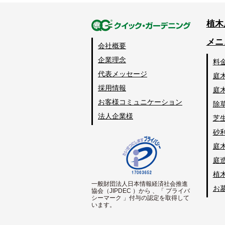
植木
メニ
会社概要
企業理念
料
代表メッセージ
庭
採用情報
庭
お客様コミュニケーション
除
法人企業様
芝
砂
庭
庭
植
一般財団法人日本情報経済社会推進
お
協会（JIPDEC ）から 、「 プライバ
シーマーク 」付与の認定を取得して
います。