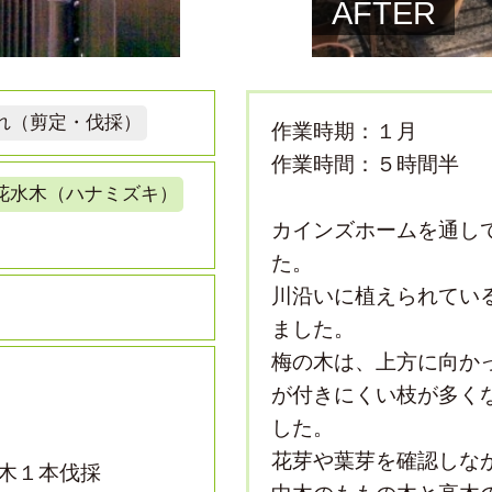
AFTER
れ（剪定・伐採）
作業時期：１月
作業時間：５時間半
花水木（ハナミズキ）
カインズホームを通し
た。
川沿いに植えられてい
ました。
梅の木は、上方に向か
が付きにくい枝が多く
した。
花芽や葉芽を確認しな
木１本伐採