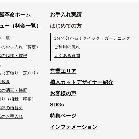
屋革命ホーム
お手入れ実績
ュー（料金一覧）
はじめての方
金一覧
3分で分かる！クイック・ガーデニング
木のお手入れ（剪定）
ご利用の流れ
木の伐採・抜根
よくある質問
草
営業エリア
生（芝張り・芝刈り）
利敷き
植木カットデザイナー紹介
木の消毒・施肥
お客様の声
造り（植栽・移植）
SDGs
木鉢の植替え
特集ページ
墓のお手入れ
インフォメーション