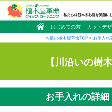
はじめての方
カットデザ
お庭の植木屋革命TOP
お手入れ
【川沿いの樹
お手入れの詳細