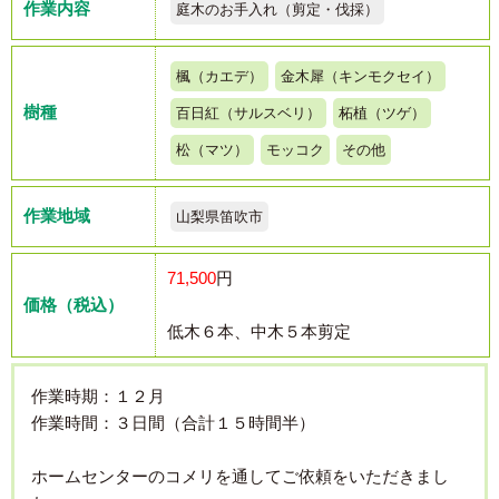
作業内容
庭木のお手入れ（剪定・伐採）
楓（カエデ）
金木犀（キンモクセイ）
樹種
百日紅（サルスベリ）
柘植（ツゲ）
松（マツ）
モッコク
その他
作業地域
山梨県笛吹市
71,500
円
価格（税込）
低木６本、中木５本剪定
作業時期：１２月
作業時間：３日間（合計１５時間半）
ホームセンターのコメリを通してご依頼をいただきまし