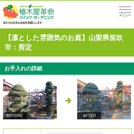
メニュー
【凛とした雰囲気のお庭】山梨県笛吹
市：剪定
お手入れの詳細
BEFORE
AFTER