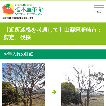
メニュー
【近所迷惑を考慮して】山梨県韮崎市：
剪定、伐採
お手入れの詳細