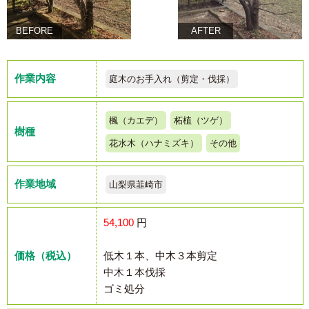
BEFORE
AFTER
作業内容
庭木のお手入れ（剪定・伐採）
楓（カエデ）
柘植（ツゲ）
樹種
花水木（ハナミズキ）
その他
作業地域
山梨県韮崎市
54,100
円
価格（税込）
低木１本、中木３本剪定
中木１本伐採
ゴミ処分