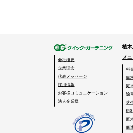
植木
メニ
会社概要
企業理念
料
代表メッセージ
庭
採用情報
庭
お客様コミュニケーション
除
法人企業様
芝
砂
庭
庭