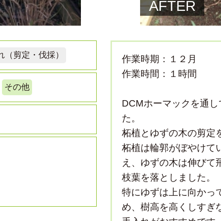
AFTER
れ（剪定・伐採）
作業時期：１２月
作業時間：１時間
その他
DCMホーマックを通
た。
柘植とゆずの木の剪定
柘植は輪郭がぼやけて
え、ゆずの木は伸びて
枝葉を落としました。
特にゆずは上に向かっ
め、樹高を高くしすぎ