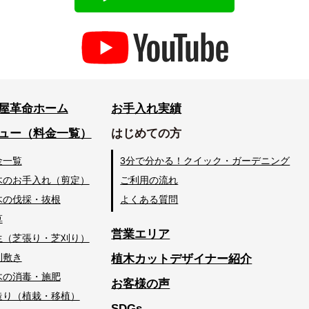
屋革命ホーム
お手入れ実績
ュー（料金一覧）
はじめての方
金一覧
3分で分かる！クイック・ガーデニング
木のお手入れ（剪定）
ご利用の流れ
木の伐採・抜根
よくある質問
草
営業エリア
生（芝張り・芝刈り）
利敷き
植木カットデザイナー紹介
木の消毒・施肥
お客様の声
造り（植栽・移植）
SDGs