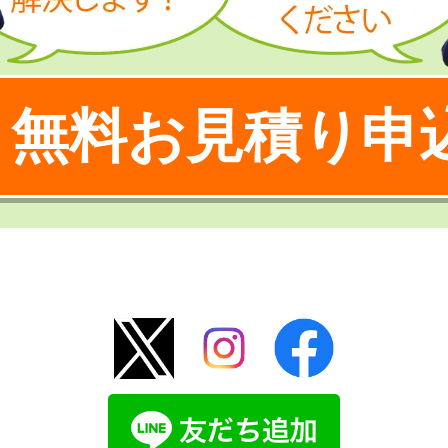
無料お見積り申
！