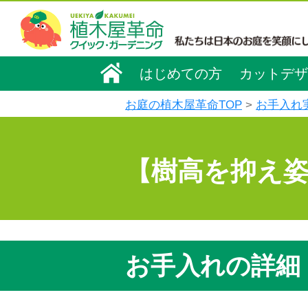
はじめての方
カットデザ
お庭の植木屋革命TOP
お手入れ
【樹高を抑え
お手入れの詳細