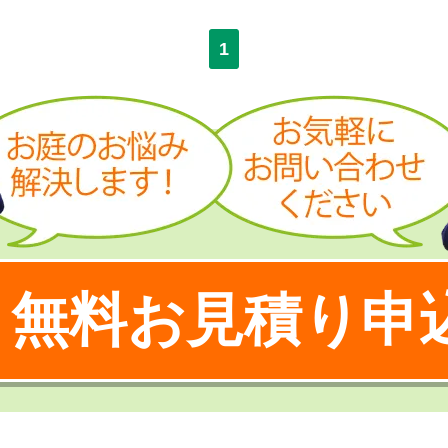
1
無料お見積り申
！