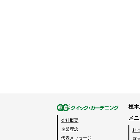
植木
メニ
会社概要
企業理念
料
代表メッセージ
庭