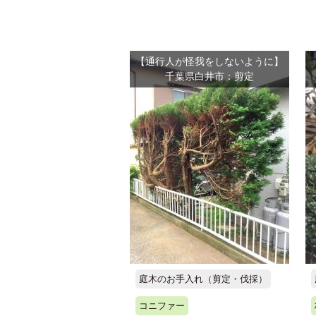
【通行人が怪我をしないように】
千葉県白井市：剪定
庭木のお手入れ（剪定・伐採）
コニファー