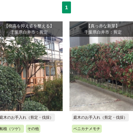
1
【樹高を抑え姿を整える】
【真っ赤な新芽】
千葉県白井市：剪定
千葉県白井市：剪定
庭木のお手入れ（剪定・伐採）
庭木のお手入れ（剪定・伐採）
柘植（ツゲ）
その他
ベニカナメモチ