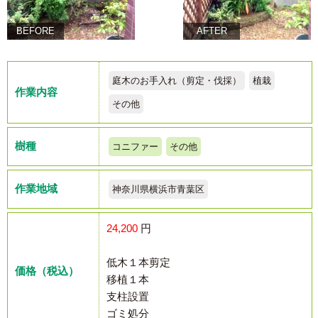
BEFORE
AFTER
庭木のお手入れ（剪定・伐採）
植栽
作業内容
その他
樹種
コニファー
その他
作業地域
神奈川県横浜市青葉区
24,200
円
低木１本剪定
価格（税込）
移植１本
支柱設置
ゴミ処分