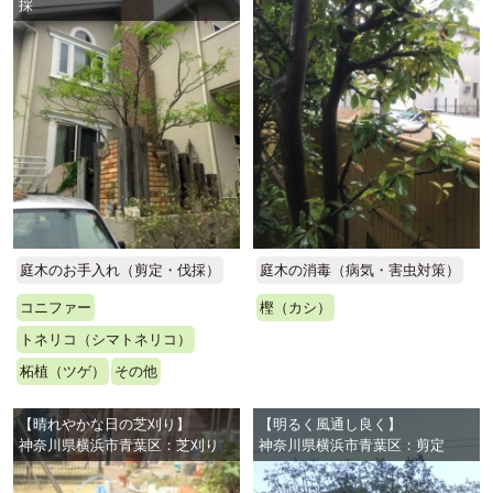
採
庭木のお手入れ（剪定・伐採）
庭木の消毒（病気・害虫対策）
コニファー
樫（カシ）
トネリコ（シマトネリコ）
柘植（ツゲ）
その他
【晴れやかな日の芝刈り】
【明るく風通し良く】
神奈川県横浜市青葉区：芝刈り
神奈川県横浜市青葉区：剪定