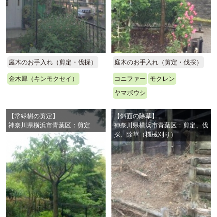
庭木のお手入れ（剪定・伐採）
庭木のお手入れ（剪定・伐採）
金木犀（キンモクセイ）
コニファー
モクレン
ヤマボウシ
【常緑樹の剪定】
【斜面の除草】
神奈川県横浜市青葉区：剪定
神奈川県横浜市青葉区：剪定、伐
採、除草（機械刈り）