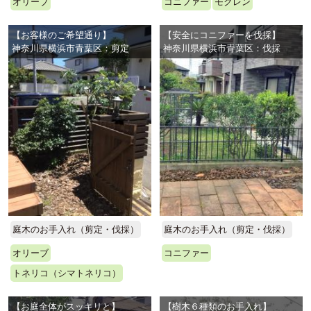
オリーブ
コニファー
モクレン
【お客様のご希望通り】
【安全にコニファーを伐採】
神奈川県横浜市青葉区：剪定
神奈川県横浜市青葉区：伐採
庭木のお手入れ（剪定・伐採）
庭木のお手入れ（剪定・伐採）
オリーブ
コニファー
トネリコ（シマトネリコ）
【お庭全体がスッキリと】
【樹木６種類のお手入れ】