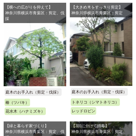
【横への広がりを抑えて】
【大きめ木をすっきり剪定】
神奈川県横浜市青葉区：剪定、伐
神奈川県横浜市青葉区：剪定
採
庭木のお手入れ（剪定・伐採）
庭木のお手入れ（剪定・伐採）
トネリコ（シマトネリコ）
椿（ツバキ）
レッドロビン
花水木（ハナミズキ）
【緑と暮らす家づくり】
【3回に分けて消毒】
神奈川県横浜市青葉区：剪定、伐
神奈川県横浜市青葉区：剪定