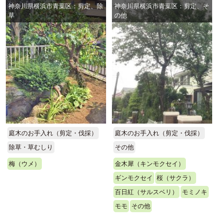
神奈川県横浜市青葉区：剪定、除
神奈川県横浜市青葉区：剪定、そ
草
の他
庭木のお手入れ（剪定・伐採）
庭木のお手入れ（剪定・伐採）
除草・草むしり
その他
梅（ウメ）
金木犀（キンモクセイ）
ギンモクセイ
桜（サクラ）
百日紅（サルスベリ）
モミノキ
モモ
その他