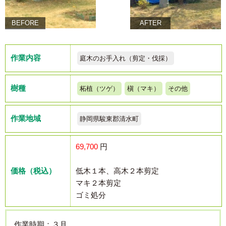
BEFORE
AFTER
作業内容
庭木のお手入れ（剪定・伐採）
樹種
柘植（ツゲ）
槇（マキ）
その他
作業地域
静岡県駿東郡清水町
69,700
円
価格（税込）
低木１本、高木２本剪定
マキ２本剪定
ゴミ処分
作業時期：３月