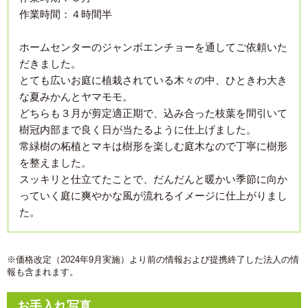
作業時間：４時間半
ホームセンターのジャンボエンチョーを通してご依頼いた
だきました。
とても広いお庭に植栽されている木々の中、ひときわ大き
な夏みかんとヤマモモ。
どちらも３月が剪定適正期で、込み合った枝葉を間引いて
樹冠内部まで良く日が当たるように仕上げました。
常緑樹の柘植とマキは樹形を楽しむ庭木なので丁寧に樹形
を整えました。
スッキリと仕立てたことで、だんだんと暖かい季節に向か
っていく庭に爽やかな風が流れるイメージに仕上がりまし
た。
※価格改定（2024年9月実施）より前の情報および提携終了した法人の情
報も含まれます。
お手入れ写真