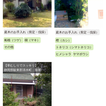
庭木のお手入れ（剪定・伐採）
庭木のお手入れ（剪定・伐採）
柘植（ツゲ）
槇（マキ）
樫（カシ）
その他
トネリコ（シマトネリコ）
ヒメシャラ
ヤマボウシ
【草むしりでスッキリ】
静岡県駿東郡清水町：除草