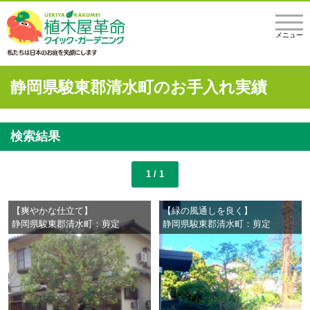
メニュー
静岡県駿東郡清水町のお手入れ実績
検索結果
1 / 1
【爽やかな仕立て】
【緑の風通しを良く】
静岡県駿東郡清水町：剪定
静岡県駿東郡清水町：剪定