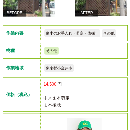
BEFORE
AFTER
作業内容
庭木のお手入れ（剪定・伐採）
その他
樹種
その他
作業地域
東京都小金井市
14,500
円
価格（税込）
中木１本剪定
１本植栽