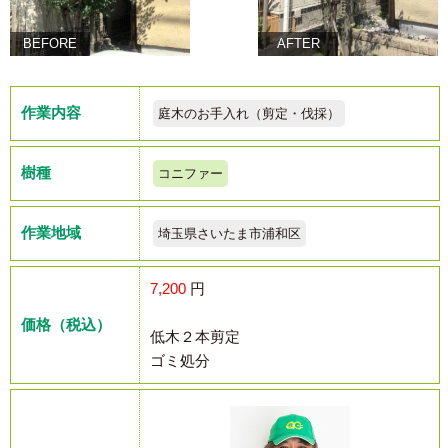
BEFORE
AFTER
作業内容
庭木のお手入れ（剪定・伐採）
樹種
コニファー
作業地域
埼玉県さいたま市浦和区
7,200
円
価格（税込）
低木２本剪定
ゴミ処分