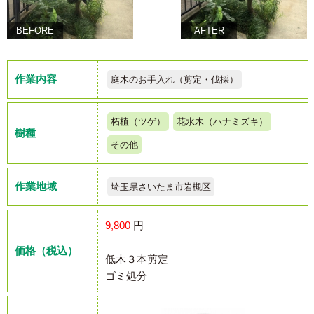
BEFORE
AFTER
作業内容
庭木のお手入れ（剪定・伐採）
柘植（ツゲ）
花水木（ハナミズキ）
樹種
その他
作業地域
埼玉県さいたま市岩槻区
9,800
円
価格（税込）
低木３本剪定
ゴミ処分