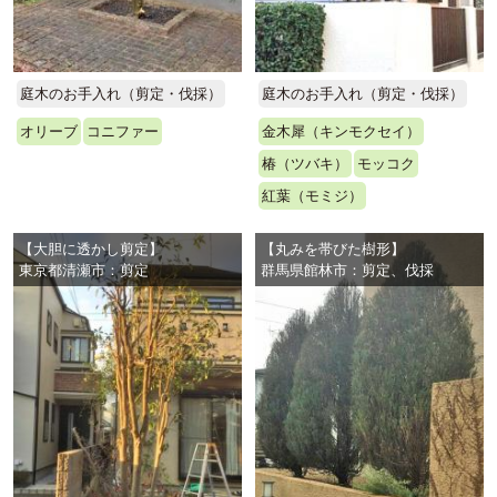
庭木のお手入れ（剪定・伐採）
庭木のお手入れ（剪定・伐採）
オリーブ
コニファー
金木犀（キンモクセイ）
椿（ツバキ）
モッコク
紅葉（モミジ）
【大胆に透かし剪定】
【丸みを帯びた樹形】
東京都清瀬市：剪定
群馬県館林市：剪定、伐採