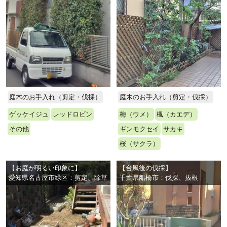
庭木のお手入れ（剪定・伐採）
庭木のお手入れ（剪定・伐採）
ゲッケイジュ
レッドロビン
梅（ウメ）
楓（カエデ）
その他
ギンモクセイ
サカキ
桜（サクラ）
【お庭が明るい印象に】
【台風後の伐採】
愛知県名古屋市緑区：剪定、除草
千葉県船橋市：伐採、抜根