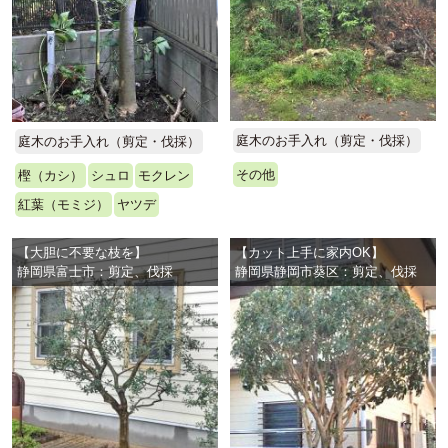
庭木のお手入れ（剪定・伐採）
庭木のお手入れ（剪定・伐採）
その他
樫（カシ）
シュロ
モクレン
紅葉（モミジ）
ヤツデ
【大胆に不要な枝を】
【カット上手に家内OK】
静岡県富士市：剪定、伐採
静岡県静岡市葵区：剪定、伐採