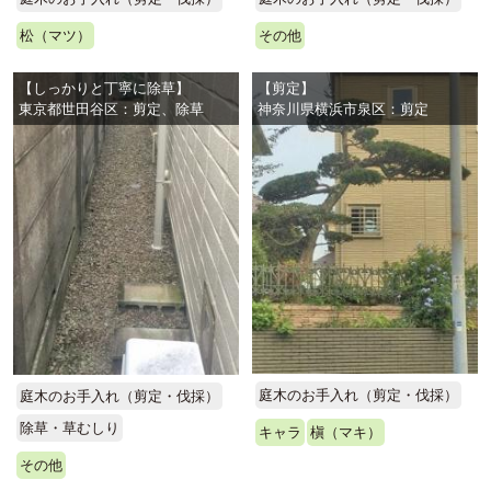
松（マツ）
その他
【しっかりと丁寧に除草】
【剪定】
東京都世田谷区：剪定、除草
神奈川県横浜市泉区：剪定
庭木のお手入れ（剪定・伐採）
庭木のお手入れ（剪定・伐採）
除草・草むしり
キャラ
槇（マキ）
その他