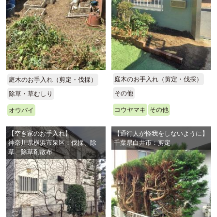
庭木のお手入れ（剪定・伐採）
庭木のお手入れ（剪定・伐採）
その他
除草・草むしり
コウヤマキ
その他
オウバイ
【空き家のお手入れ】
【通行人が怪我をしないように】
神奈川県横浜市泉区：伐採、除
千葉県白井市：剪定
草、除草剤散布