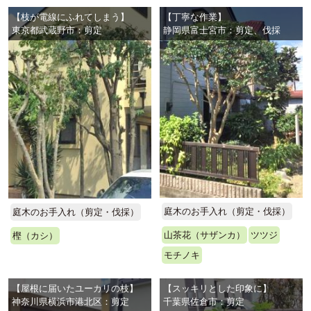
【枝が電線にふれてしまう】
【丁寧な作業】
東京都武蔵野市：剪定
静岡県富士宮市：剪定、伐採
庭木のお手入れ（剪定・伐採）
庭木のお手入れ（剪定・伐採）
山茶花（サザンカ）
ツツジ
樫（カシ）
モチノキ
【屋根に届いたユーカリの枝】
【スッキリとした印象に】
神奈川県横浜市港北区：剪定
千葉県佐倉市：剪定