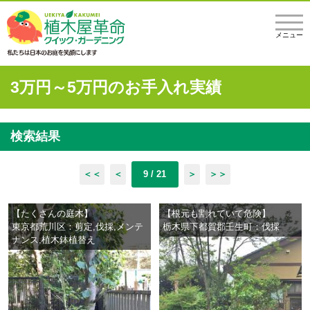
メニュー
3万円～5万円のお手入れ実績
検索結果
＜＜
＜
9 / 21
＞
＞＞
【たくさんの庭木】
【根元も割れていて危険】
東京都荒川区：剪定,伐採,メンテ
栃木県下都賀郡壬生町：伐採
ナンス,植木鉢植替え