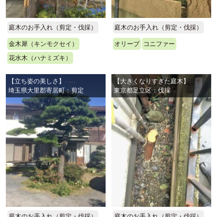
庭木のお手入れ（剪定・伐採）
庭木のお手入れ（剪定・伐採）
金木犀（キンモクセイ）
オリーブ
コニファー
花水木（ハナミズキ）
【立ち姿の美しさ】
【大きくなりすぎた庭木】
埼玉県大里郡寄居町：剪定
東京都足立区：伐採
庭木のお手入れ（剪定・伐採）
庭木のお手入れ（剪定・伐採）