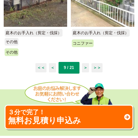
庭木のお手入れ（剪定・伐採）
庭木のお手入れ（剪定・伐採）
その他
コニファー
その他
＜＜
＜
9 / 21
＞
＞＞
３分で完了！
無料お見積り申込み