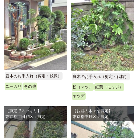
庭木のお手入れ（剪定・伐採）
庭木のお手入れ（剪定・伐採）
ユーカリ
その他
松（マツ）
紅葉（モミジ）
ヤツデ
【剪定でスッキリ】
【お庭の木々を剪定】
東京都世田谷区：剪定
東京都中野区：剪定