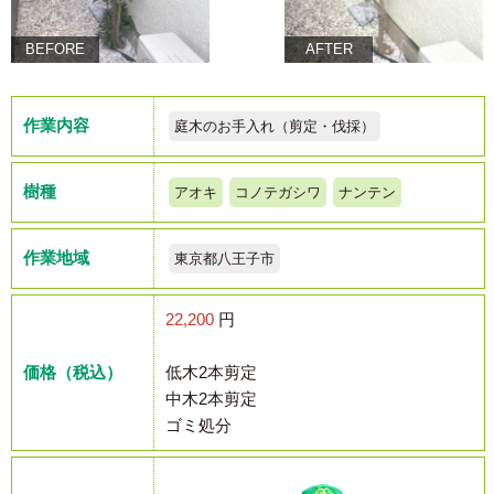
BEFORE
AFTER
作業内容
庭木のお手入れ（剪定・伐採）
樹種
アオキ
コノテガシワ
ナンテン
作業地域
東京都八王子市
22,200
円
価格（税込）
低木2本剪定
中木2本剪定
ゴミ処分