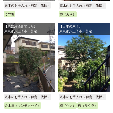
庭木のお手入れ（剪定・伐採）
庭木のお手入れ（剪定・伐採）
その他
柿（カキ）
【鳥にお悩みでした】
【日本の木！】
東京都八王子市：剪定
東京都八王子市：剪定
庭木のお手入れ（剪定・伐採）
庭木のお手入れ（剪定・伐採）
金木犀（キンモクセイ）
梅（ウメ）
桜（サクラ）