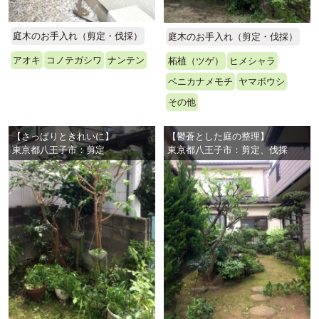
庭木のお手入れ（剪定・伐採）
庭木のお手入れ（剪定・伐採）
アオキ
コノテガシワ
ナンテン
柘植（ツゲ）
ヒメシャラ
ベニカナメモチ
ヤマボウシ
その他
【さっぱりときれいに】
【鬱蒼とした庭の整理】
東京都八王子市：剪定
東京都八王子市：剪定、伐採