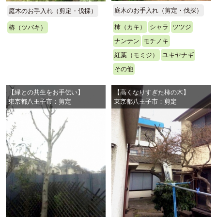
庭木のお手入れ（剪定・伐採）
庭木のお手入れ（剪定・伐採）
柿（カキ）
シャラ
ツツジ
椿（ツバキ）
ナンテン
モチノキ
紅葉（モミジ）
ユキヤナギ
その他
【緑との共生をお手伝い】
【高くなりすぎた柿の木】
東京都八王子市：剪定
東京都八王子市：剪定