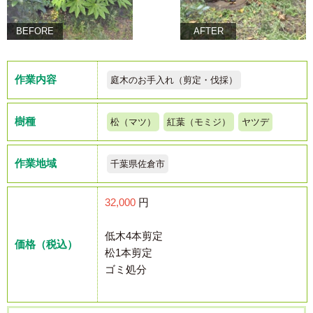
BEFORE
AFTER
作業内容
庭木のお手入れ（剪定・伐採）
樹種
松（マツ）
紅葉（モミジ）
ヤツデ
作業地域
千葉県佐倉市
32,000
円
低木4本剪定
価格（税込）
松1本剪定
ゴミ処分