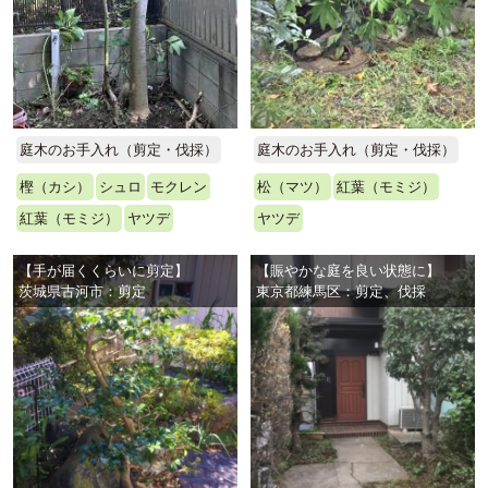
庭木のお手入れ（剪定・伐採）
庭木のお手入れ（剪定・伐採）
樫（カシ）
シュロ
モクレン
松（マツ）
紅葉（モミジ）
紅葉（モミジ）
ヤツデ
ヤツデ
【手が届くくらいに剪定】
【賑やかな庭を良い状態に】
茨城県古河市：剪定
東京都練馬区：剪定、伐採