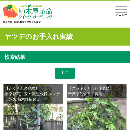
メニュー
ヤツデのお手入れ実績
検索結果
1 / 1
【たくさんの庭木】
【スッキリとした印象に】
東京都荒川区：剪定,伐採,メンテ
千葉県佐倉市：剪定
ナンス,植木鉢植替え