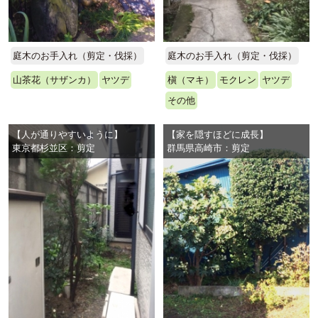
庭木のお手入れ（剪定・伐採）
庭木のお手入れ（剪定・伐採）
山茶花（サザンカ）
ヤツデ
槇（マキ）
モクレン
ヤツデ
その他
【人が通りやすいように】
【家を隠すほどに成長】
東京都杉並区：剪定
群馬県高崎市：剪定