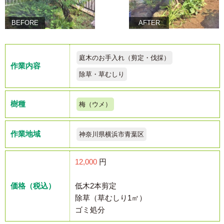
BEFORE
AFTER
庭木のお手入れ（剪定・伐採）
作業内容
除草・草むしり
樹種
梅（ウメ）
作業地域
神奈川県横浜市青葉区
12,000
円
価格（税込）
低木2本剪定
除草（草むしり1㎡）
ゴミ処分