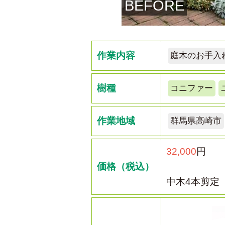
BEFORE
作業内容
庭木のお手入
樹種
コニファー
作業地域
群馬県高崎市
32,000
円
価格（税込）
中木4本剪定