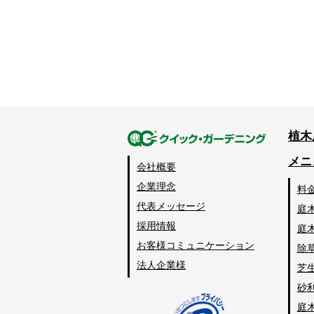
植木
メニ
会社概要
企業理念
料
代表メッセージ
庭
採用情報
庭
お客様コミュニケーション
除
法人企業様
芝
砂
庭