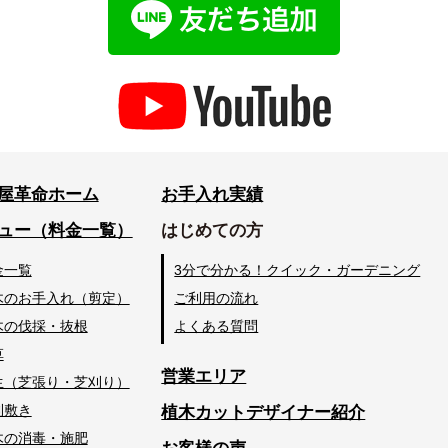
屋革命ホーム
お手入れ実績
ュー（料金一覧）
はじめての方
金一覧
3分で分かる！クイック・ガーデニング
木のお手入れ（剪定）
ご利用の流れ
木の伐採・抜根
よくある質問
草
営業エリア
生（芝張り・芝刈り）
利敷き
植木カットデザイナー紹介
木の消毒・施肥