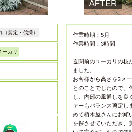
AFTER
れ（剪定・伐採）
作業時期：5月
作業時間：3時間
ユーカリ
玄関前のユーカリの枝
ました。
お客様から高さを3メ
とのことでしたので、
し、内部の風通しを良
ァーもバランス剪定し
めて植木屋さんにお願
を探させていただき、