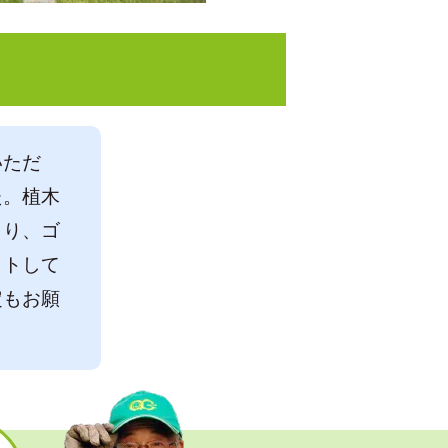
いただ
た。植木
さり、ゴ
ットして
定もお願