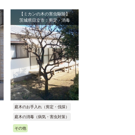
【ミカンの木の害虫駆除】
茨城県日立市：剪定・消毒
庭木のお手入れ（剪定・伐採）
庭木の消毒（病気・害虫対策）
その他