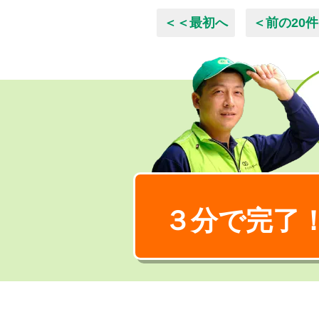
＜＜最初へ
＜前の20件
３分で完了