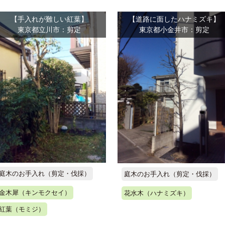
【手入れが難しい紅葉】
【道路に面したハナミズキ】
東京都立川市：剪定
東京都小金井市：剪定
庭木のお手入れ（剪定・伐採）
庭木のお手入れ（剪定・伐採）
金木犀（キンモクセイ）
花水木（ハナミズキ）
紅葉（モミジ）