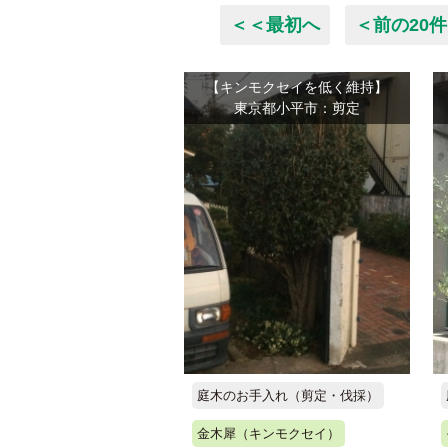
＜＜最初へ
＜前の20件
【キンモクセイを低く維持】
東京都小平市：剪定
庭木のお手入れ（剪定・伐採）
金木犀（キンモクセイ）