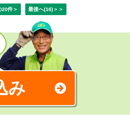
の20件＞
最後へ(16)＞＞
込み