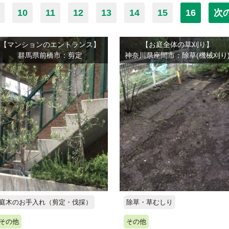
10
11
12
13
14
15
16
次
【マンションのエントランス】
【お庭全体の草刈り】
群馬県前橋市：剪定
神奈川県座間市：除草(機械刈り
除草・草むしり
庭木のお手入れ（剪定・伐採）
その他
その他