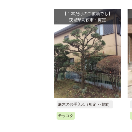
【１本だけのご依頼でも】
茨城県高萩市：剪定
庭木のお手入れ（剪定・伐採）
モッコク