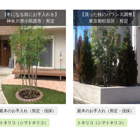
【冬になる前にお手入れを】
【茂った枝のバランス調整】
神奈川県小田原市：剪定
東京都杉並区：剪定
庭木のお手入れ（剪定・伐採）
庭木のお手入れ（剪定・伐採）
トネリコ（シマトネリコ）
トネリコ（シマトネリコ）