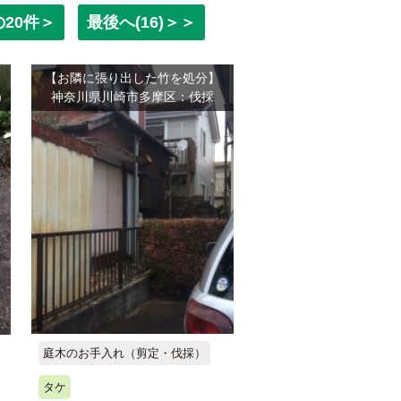
の20件＞
最後へ(16)＞＞
【お隣に張り出した竹を処分】
)
神奈川県川崎市多摩区：伐採
庭木のお手入れ（剪定・伐採）
タケ