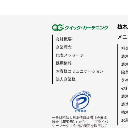
植木
メニ
会社概要
企業理念
料
代表メッセージ
庭
採用情報
庭
お客様コミュニケーション
除
法人企業様
芝
砂
庭
庭
植
一般財団法人日本情報経済社会推進
お
協会（JIPDEC ）から 、「 プライバ
シーマーク 」付与の認定を取得して