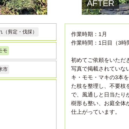
AFTER
れ（剪定・伐採）
作業時期：1月
作業時間：1日目（3時
モモ
初めてご依頼をいただ
写真で掲載されていな
米市
キ・モモ・マキの3本
た枝を整理し、不要枝
で、風通しと日当たり
樹形も整い、お庭全体
仕上がっています。