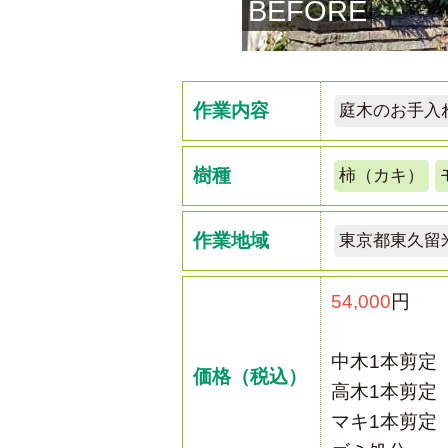
BEFORE
作業内容
庭木のお手入
樹種
柿（カキ）
作業地域
東京都東久留
54,000
円
中木1本剪定
価格（税込）
高木1本剪定
マキ1本剪定