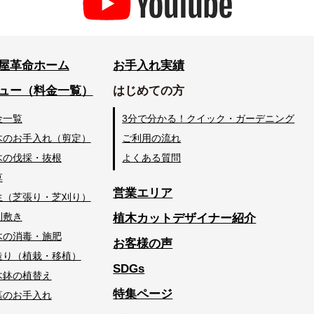
屋革命ホーム
お手入れ実績
ュー（料金一覧）
はじめての方
金一覧
3分で分かる！クイック・ガーデニング
木のお手入れ（剪定）
ご利用の流れ
木の伐採・抜根
よくある質問
草
営業エリア
生（芝張り・芝刈り）
利敷き
植木カットデザイナー紹介
木の消毒・施肥
お客様の声
造り（植栽・移植）
SDGs
木鉢の植替え
特集ページ
墓のお手入れ