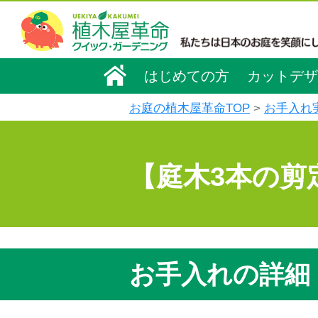
はじめての方
カットデザ
お庭の植木屋革命TOP
お手入れ
【庭木3本の剪
お手入れの詳細