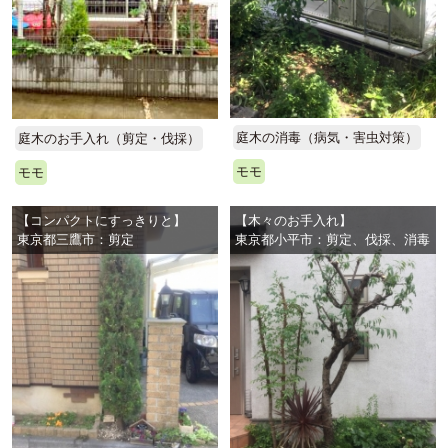
庭木の消毒（病気・害虫対策）
庭木のお手入れ（剪定・伐採）
モモ
モモ
【コンパクトにすっきりと】
【木々のお手入れ】
東京都三鷹市：剪定
東京都小平市：剪定、伐採、消毒