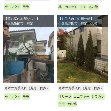
松（マツ）
モモ
楓（カエデ）
モモ
その他
【落ち葉の心配なし！】
【お手入れで心機一転】
埼玉県飯能市：剪定
千葉県野田市：剪定、伐採
庭木のお手入れ（剪定・伐採）
庭木のお手入れ（剪定・伐採）
松（マツ）
モモ
オリーブ
コニファー
シラカシ
モモ
その他