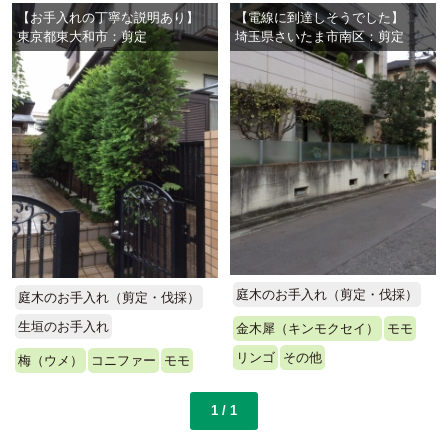
【お手入れの丁寧な説明あり】
【電線に到達しそうでした】
東京都東大和市：剪定
埼玉県さいたま市南区：剪定
庭木のお手入れ（剪定・伐採）
庭木のお手入れ（剪定・伐採）
生垣のお手入れ
金木犀（キンモクセイ）
モモ
リンゴ
その他
梅（ウメ）
コニファー
モモ
1 / 1