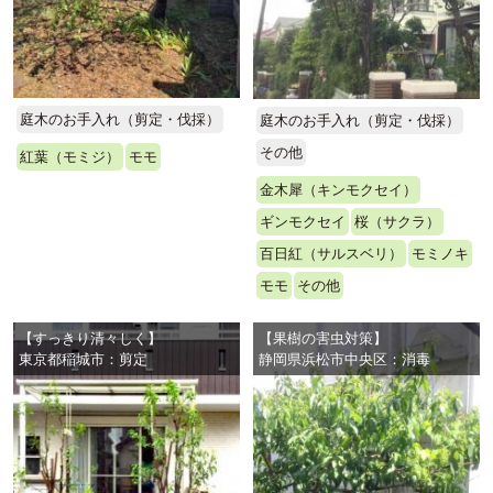
庭木のお手入れ（剪定・伐採）
庭木のお手入れ（剪定・伐採）
その他
紅葉（モミジ）
モモ
金木犀（キンモクセイ）
ギンモクセイ
桜（サクラ）
百日紅（サルスベリ）
モミノキ
モモ
その他
【すっきり清々しく】
【果樹の害虫対策】
東京都稲城市：剪定
静岡県浜松市中央区：消毒