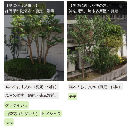
【夏に備え消毒も】
【歩道に面した桃の木】
静岡県御殿場市：剪定、消毒
神奈川県川崎市多摩区：剪定
庭木のお手入れ（剪定・伐採）
庭木のお手入れ（剪定・伐採）
庭木の消毒（病気・害虫対策）
モモ
ゲッケイジュ
山茶花（サザンカ）
ヒメシャラ
モモ