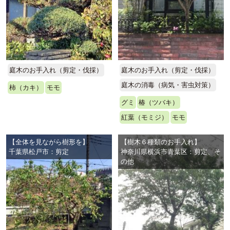
庭木のお手入れ（剪定・伐採）
庭木のお手入れ（剪定・伐採）
庭木の消毒（病気・害虫対策）
柿（カキ）
モモ
グミ
椿（ツバキ）
紅葉（モミジ）
モモ
【全体を見ながら樹形を】
【樹木６種類のお手入れ】
千葉県松戸市：剪定
神奈川県横浜市青葉区：剪定、そ
の他