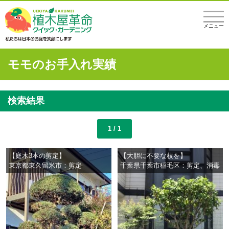
メニュー
モモのお手入れ実績
検索結果
1 / 1
【庭木3本の剪定】
【大胆に不要な枝を】
東京都東久留米市：剪定
千葉県千葉市稲毛区：剪定、消毒