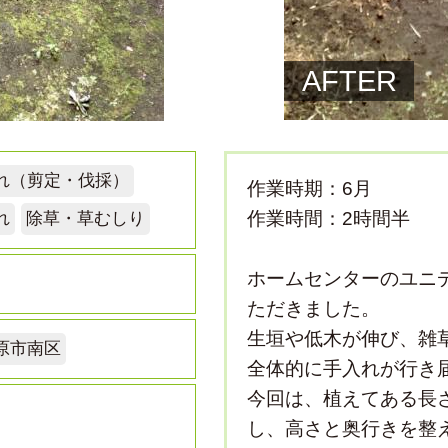
AFTER
れ（剪定・伐採）
作業時期：6月
作業時間：2時間半
れ
除草・草むしり
ホームセンターのユニ
ただきました。
生垣や低木が伸び、雑
原市南区
全体的に手入れが行き
今回は、植えてある長さ
し、高さと奥行きを整