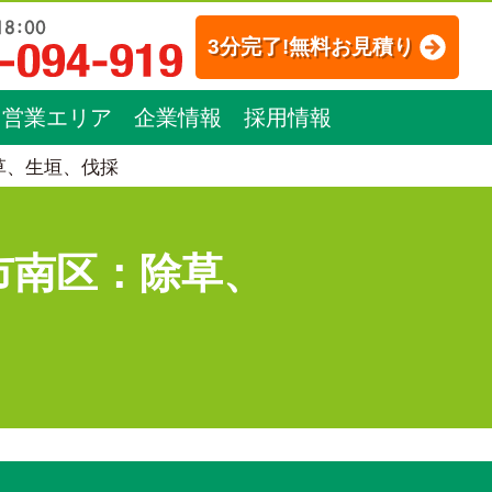
3分完了!無料お見積り
営業エリア
企業情報
採用情報
草、生垣、伐採
市南区：除草、