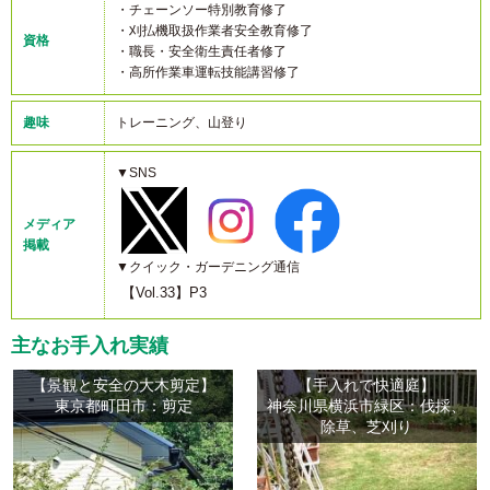
・チェーンソー特別教育修了
・刈払機取扱作業者安全教育修了
資格
・職長・安全衛生責任者修了
・高所作業車運転技能講習修了
趣味
トレーニング、山登り
▼SNS
メディア
掲載
▼クイック・ガーデニング通信
【Vol.33】P3
主なお手入れ実績
【景観と安全の大木剪定】
【手入れで快適庭】
東京都町田市：剪定
神奈川県横浜市緑区：伐採、
除草、芝刈り