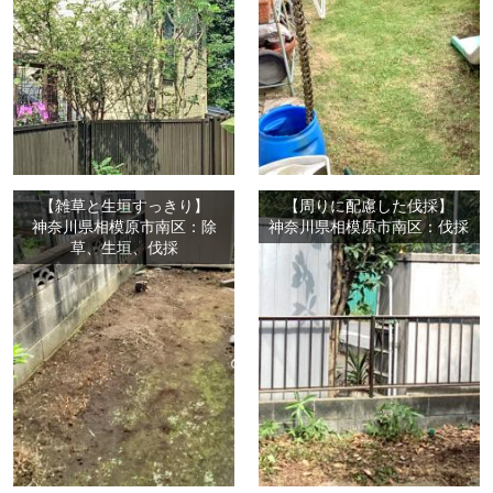
【雑草と生垣すっきり】
【周りに配慮した伐採】
神奈川県相模原市南区：除
神奈川県相模原市南区：伐採
草、生垣、伐採