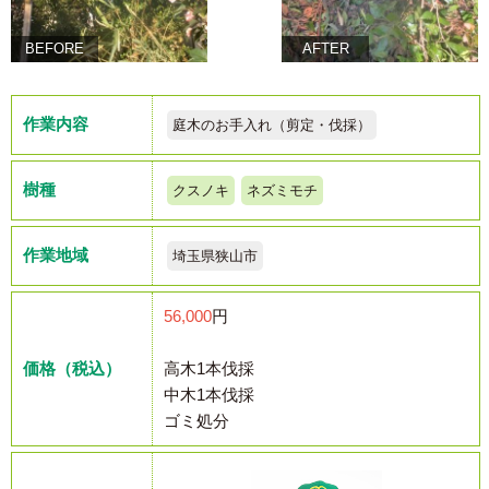
BEFORE
AFTER
作業内容
庭木のお手入れ（剪定・伐採）
樹種
クスノキ
ネズミモチ
作業地域
埼玉県狭山市
56,000
円
価格（税込）
高木1本伐採
中木1本伐採
ゴミ処分