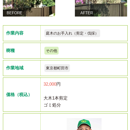
BEFORE
AFTER
作業内容
庭木のお手入れ（剪定・伐採）
樹種
その他
作業地域
東京都町田市
32,000
円
価格（税込）
大木1本剪定
ゴミ処分