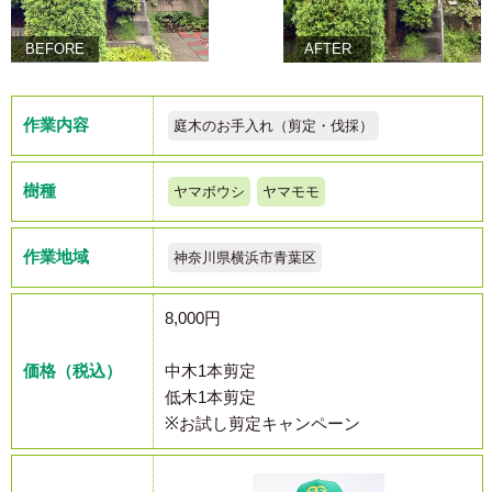
BEFORE
AFTER
作業内容
庭木のお手入れ（剪定・伐採）
樹種
ヤマボウシ
ヤマモモ
作業地域
神奈川県横浜市青葉区
8,000円
価格（税込）
中木1本剪定
低木1本剪定
※お試し剪定キャンペーン