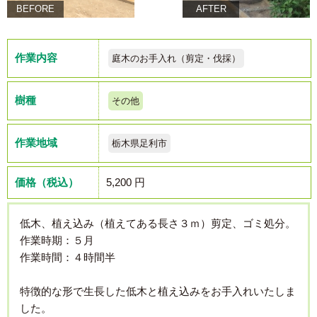
BEFORE
AFTER
作業内容
庭木のお手入れ（剪定・伐採）
樹種
その他
作業地域
栃木県足利市
価格（税込）
5,200 円
低木、植え込み（植えてある長さ３ｍ）剪定、ゴミ処分。
作業時期：５月
作業時間：４時間半
特徴的な形で生長した低木と植え込みをお手入れいたしま
した。