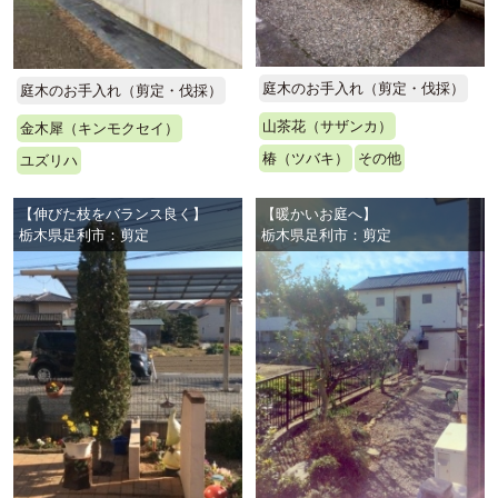
庭木のお手入れ（剪定・伐採）
庭木のお手入れ（剪定・伐採）
山茶花（サザンカ）
金木犀（キンモクセイ）
椿（ツバキ）
その他
ユズリハ
【伸びた枝をバランス良く】
【暖かいお庭へ】
栃木県足利市：剪定
栃木県足利市：剪定