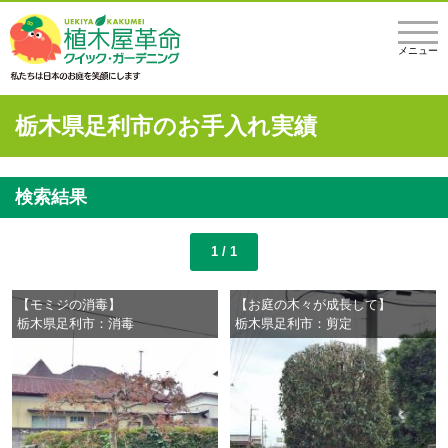
メニュー
栃木県足利市のお手入れ実績
検索結果
1 / 1
【モミジの消毒】
【お庭の木々が成長して】
栃木県足利市：消毒
栃木県足利市：剪定