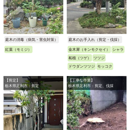
庭木の消毒（病気・害虫対策）
庭木のお手入れ（剪定・伐採）
紅葉（モミジ）
金木犀（キンモクセイ）
シャラ
柘植（ツゲ）
ツツジ
ドウダンツツジ
モッコク
【剪定】
【丁寧な作業】
栃木県足利市：剪定
栃木県足利市：剪定、伐採