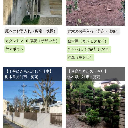
庭木のお手入れ（剪定・伐採）
庭木のお手入れ（剪定・伐採）
カクレミノ
山茶花（サザンカ）
金木犀（キンモクセイ）
ヤマボウシ
チャボヒバ
柘植（ツゲ）
紅葉（モミジ）
【丁寧にきちんとした仕事】
【お庭全体がスッキリ】
栃木県足利市：剪定
栃木県足利市：剪定