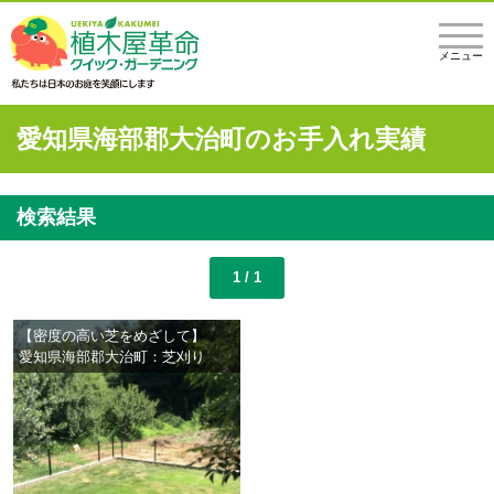
メニュー
愛知県海部郡大治町のお手入れ実績
検索結果
1 / 1
【密度の高い芝をめざして】
愛知県海部郡大治町：芝刈り