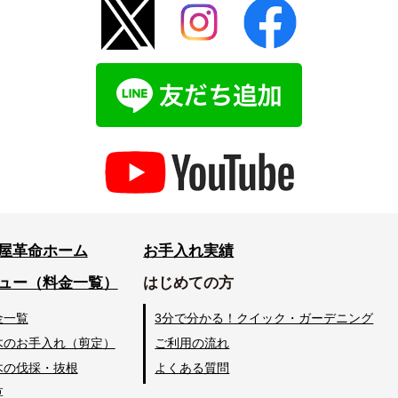
屋革命ホーム
お手入れ実績
ュー（料金一覧）
はじめての方
金一覧
3分で分かる！クイック・ガーデニング
木のお手入れ（剪定）
ご利用の流れ
木の伐採・抜根
よくある質問
草