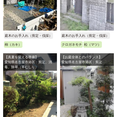
庭木のお手入れ（剪定・伐採）
庭木のお手入れ（剪定・伐採）
柿（カキ）
クロガネモチ
松（マツ）
【真夏を迎える準備】
【お庭全体とのバランス】
愛知県名古屋市港区：剪定、消
愛知県名古屋市港区：剪定
毒、除草（草むしり）