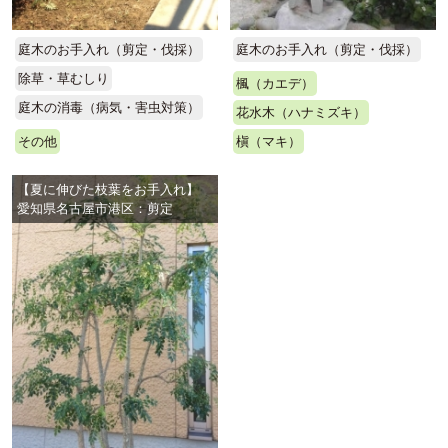
庭木のお手入れ（剪定・伐採）
庭木のお手入れ（剪定・伐採）
除草・草むしり
楓（カエデ）
庭木の消毒（病気・害虫対策）
花水木（ハナミズキ）
その他
槇（マキ）
【夏に伸びた枝葉をお手入れ】
愛知県名古屋市港区：剪定