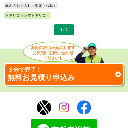
庭木のお手入れ（剪定・伐採）
トネリコ（シマトネリコ）
1 / 1
３分で完了！
無料お見積り申込み